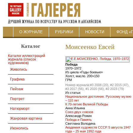
О ЖУРНАЛЕ
РУБРИКИ
НОВОСТИ
ФОНД «
Каталог
Моисеенко Евсей
Каталог иллюстраций
журнала (список
художников)
Победа
1970–1972
Живопись
Из цикла «Годы боевые»
Холст, масло. 200×150
Графика
ГРМ
Номер журнала:
#3 2008 (20), #2 2015 (47),
#3 2017 (56), #1 2020 (66), #2 2023 (79)
Пейзаж
Из статьи:
Национальное достояние. Русскому музею
Портрет
– 110 лет
К 70-летию Великой Победы
Анна Ильина
Натюрморт
Союз двух союзов
Александр Рожин
Жанровая картина
Победа и Память
Светлана Володина
Академия художеств СССР. 5 августа 1947
Иконопись
года – 25 мая 1992 года